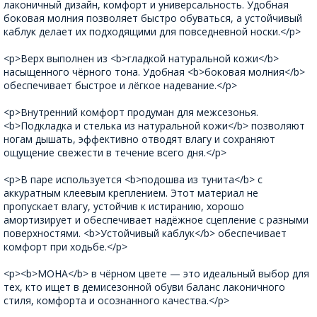
лаконичный дизайн, комфорт и универсальность. Удобная
боковая молния позволяет быстро обуваться, а устойчивый
каблук делает их подходящими для повседневной носки.</p>
<p>Верх выполнен из <b>гладкой натуральной кожи</b>
насыщенного чёрного тона. Удобная <b>боковая молния</b>
обеспечивает быстрое и лёгкое надевание.</p>
<p>Внутренний комфорт продуман для межсезонья.
<b>Подкладка и стелька из натуральной кожи</b> позволяют
ногам дышать, эффективно отводят влагу и сохраняют
ощущение свежести в течение всего дня.</p>
<p>В паре используется <b>подошва из тунита</b> с
аккуратным клеевым креплением. Этот материал не
пропускает влагу, устойчив к истиранию, хорошо
амортизирует и обеспечивает надёжное сцепление с разными
поверхностями. <b>Устойчивый каблук</b> обеспечивает
комфорт при ходьбе.</p>
<p><b>МОНА</b> в чёрном цвете — это идеальный выбор для
тех, кто ищет в демисезонной обуви баланс лаконичного
стиля, комфорта и осознанного качества.</p>