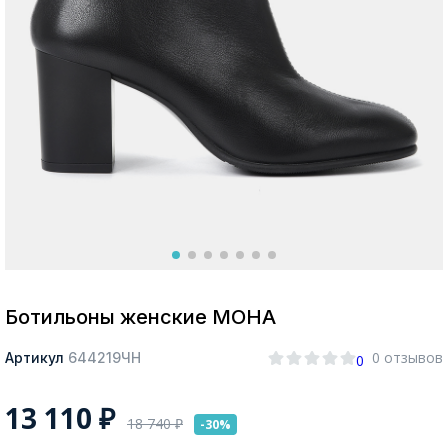
Москва
Да, все верно
Изменить город
О компании
Покупателям
Ботильоны женские МОНА
0 отзывов
Артикул
644219ЧН
0
13 110
₽
18 740
₽
-30%