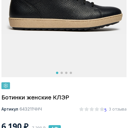
Москва
Да, все верно
Изменить город
О компании
Покупателям
Ботинки женские КЛЭР
3 отзыва
Артикул
643211ЧНЧ
5
6 190
₽
7 200
₽