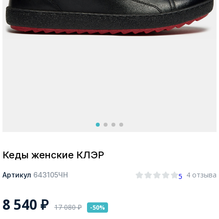
Москва
Да, все верно
Изменить город
О компании
Покупателям
Кеды женские КЛЭР
4 отзыва
Артикул
643105ЧН
5
8 540
₽
17 080
₽
-50%