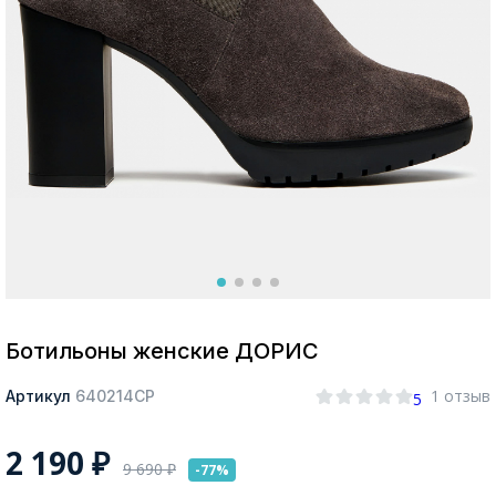
Москва
Да, все верно
Изменить город
О компании
Покупателям
Ботильоны женские ДОРИС
1 отзыв
Артикул
640214СР
5
2 190
₽
9 690
₽
-77%