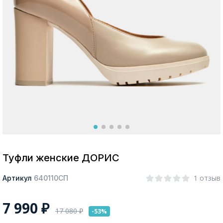
Москва
Да, все верно
Изменить город
О компании
Покупателям
Туфли женские ДОРИС
1 отзыв
Артикул
640110СП
7 990
₽
17 080
₽
-53%