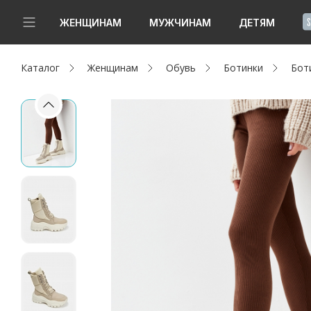
!
ЖЕНЩИНАМ
МУЖЧИНАМ
ДЕТЯМ
Каталог
Женщинам
Обувь
Ботинки
Бот
Новинки
Да, все верно
Изменить город
Женщинам
Мужчинам
Детям
Капсула
Аутлет
Акции / Новости
Адреса магазинов