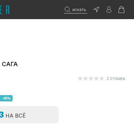
искать
е САГА
2 отзыва
-40%
=3
НА ВСЁ