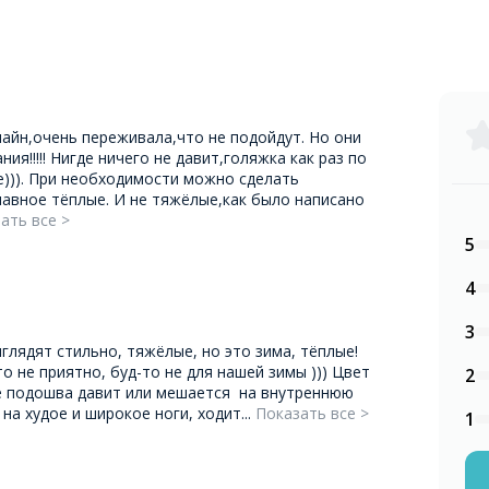
лайн,очень переживала,что не подойдут. Но они
ия!!!!! Нигде ничего не давит,голяжка как раз по
))). При необходимости можно сделать
Главное тёплые. И не тяжёлые,как было написано
ать все >
5
4
3
ыглядят стильно, тяжёлые, но это зима, тёплые!
о не приятно, буд-то не для нашей зимы ))) Цвет
2
ё подошва давит или мешается на внутреннюю
 на худое и широкое ноги, ходит...
Показать все >
1