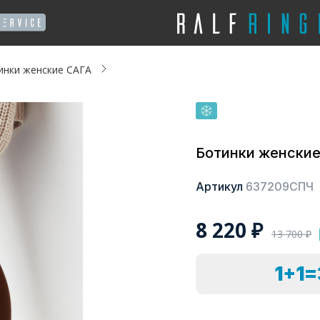
инки женские САГА
Ботинки женски
Артикул
637209СПЧ
8 220
₽
13 700
₽
1+1