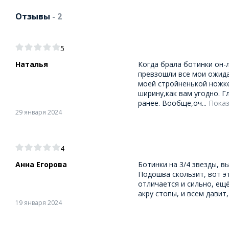
Отзывы
- 2
5
Наталья
Когда брала ботинки он-
превзошли все мои ожидан
моей стройненькой ножке
ширину,как вам угодно. 
ранее. Вообще,оч...
Показ
29 января 2024
4
Анна Егорова
Ботинки на 3/4 звезды, в
Подошва скользит, вот эт
отличается и сильно, ещ
акру стопы, и всем давит,
19 января 2024