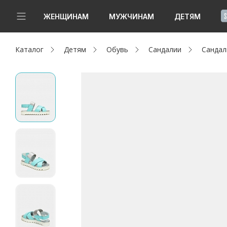
!
ЖЕНЩИНАМ
МУЖЧИНАМ
ДЕТЯМ
Каталог
Детям
Обувь
Сандалии
Сандал
Новинки
Да, все верно
Изменить город
Женщинам
Мужчинам
Детям
Капсула
Аутлет
Акции / Новости
Адреса магазинов