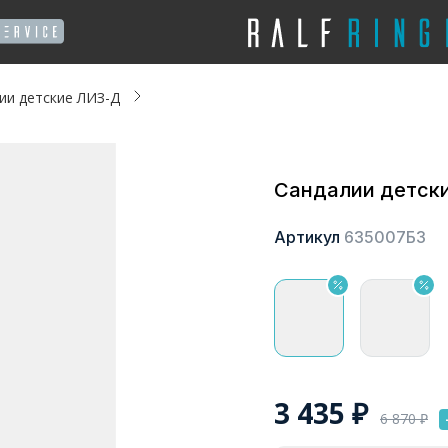
ии детские ЛИЗ-Д
Сандалии детск
Артикул
635007БЗ
3 435
₽
6 870
₽