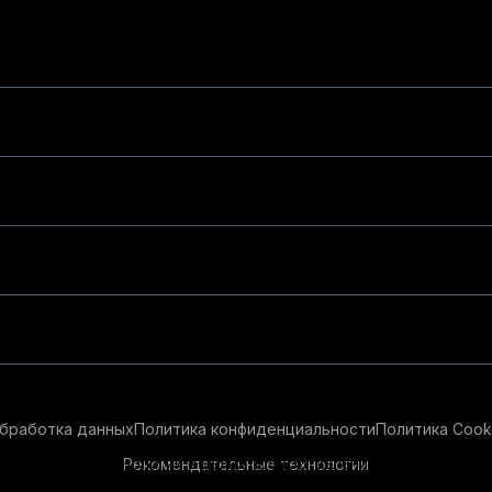
бработка данных
Политика конфиденциальности
Политика Cook
Рекомендательные технологии
ендательные технологии в целях предоставления вам лучшего 
айт, вы соглашаетесь с использованием нами
cookie-файлов
и р