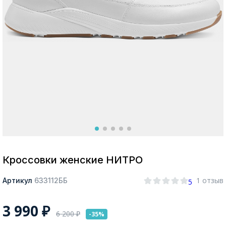
Москва
Да, все верно
Изменить город
О компании
Покупателям
Кроссовки женские НИТРО
1 отзыв
Артикул
633112ББ
5
3 990
₽
6 200
₽
-35%