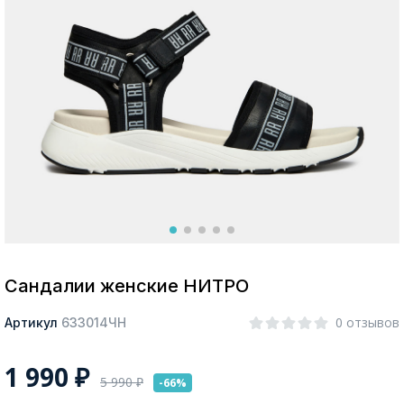
Москва
Да, все верно
Изменить город
О компании
Покупателям
Сандалии женские НИТРО
0 отзывов
Артикул
633014ЧН
1 990
₽
5 990
₽
-66%