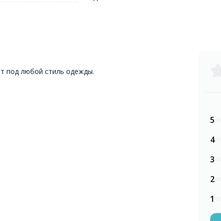
т под любой стиль одежды.
5
4
3
2
1