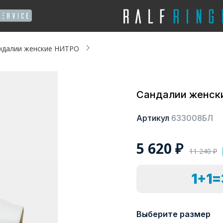
ндалии женские НИТРО
Сандалии женск
Артикул
633008БЛ
5 620
₽
11 240
₽
1+1
Выберите размер