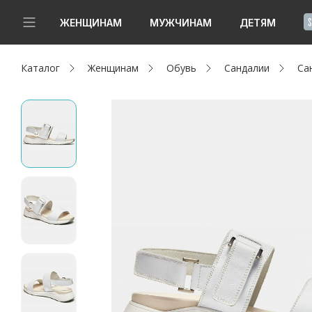
!
ЖЕНЩИНАМ
МУЖЧИНАМ
ДЕТЯМ
Каталог
Женщинам
Обувь
Сандалии
Са
Новинки
Да, все верно
Изменить город
Женщинам
Мужчинам
Детям
Капсула
Аутлет
Акции / Новости
Адреса магазинов