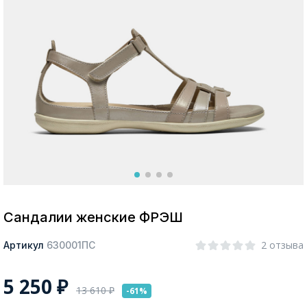
Москва
Да, все верно
Изменить город
О компании
Покупателям
Сандалии женские ФРЭШ
2 отзыва
Артикул
630001ПС
5 250
₽
13 610
₽
-61%