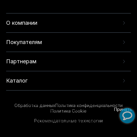
О компании
Покупателям
Партнерам
Каталог
Данный веб-сайт использует cookie-файлы и
рекомендательные технологии в целях
предоставления вам лучшего пользовательского
опыта на нашем сайте. Продолжая использовать
Обработка данных
Политика конфиденциальности
данный сайт, вы соглашаетесь с использованием
Принять
Политика Cookie
нами
cookie-файлов
и рекомендательных
Рекомендательные технологии
технологий. Для получения дополнительной
информации см.
Условия предоставления
рекомендательных технологий
.