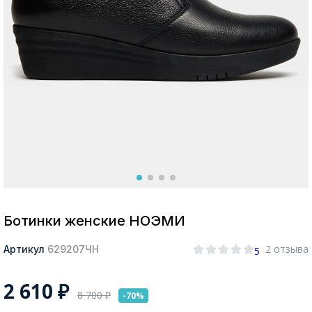
Москва
Да, все верно
Изменить город
О компании
Покупателям
Ботинки женские НОЭМИ
2 отзыва
Артикул
629207ЧН
5
2 610
₽
8 700
₽
-70%