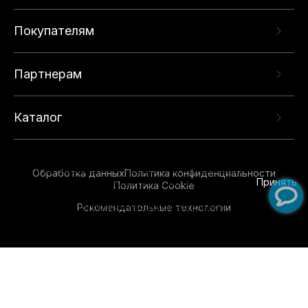
Покупателям
Партнерам
Каталог
Данный веб-сайт использует cookie-файлы и
рекомендательные технологии в целях
предоставления вам лучшего пользовательского
опыта на нашем сайте. Продолжая использовать
Обработка данных
Политика конфиденциальности
данный сайт, вы соглашаетесь с использованием
Принять
Политика Cookie
нами
cookie-файлов
и рекомендательных
Рекомендательные технологии
технологий. Для получения дополнительной
информации см.
Условия предоставления
рекомендательных технологий
.
Обувь для всей семьи!