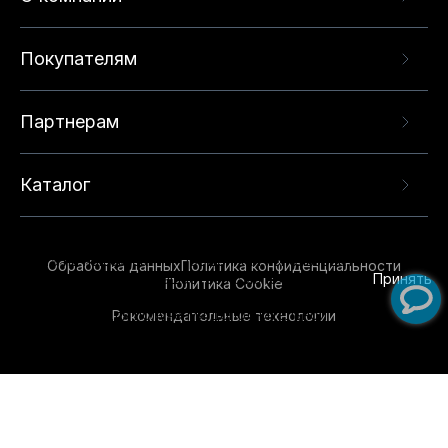
Покупателям
Партнерам
Каталог
Данный веб-сайт использует cookie-файлы и
рекомендательные технологии в целях
предоставления вам лучшего пользовательского
опыта на нашем сайте. Продолжая использовать
Обработка данных
Политика конфиденциальности
данный сайт, вы соглашаетесь с использованием
Принять
Политика Cookie
нами
cookie-файлов
и рекомендательных
Рекомендательные технологии
технологий. Для получения дополнительной
информации см.
Условия предоставления
рекомендательных технологий
.