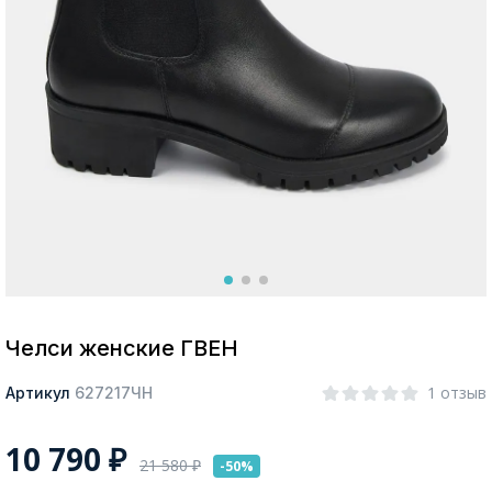
Москва
Да, все верно
Изменить город
О компании
Покупателям
Челси женские ГВЕН
1 отзыв
Артикул
627217ЧН
10 790
₽
21 580
₽
-50%