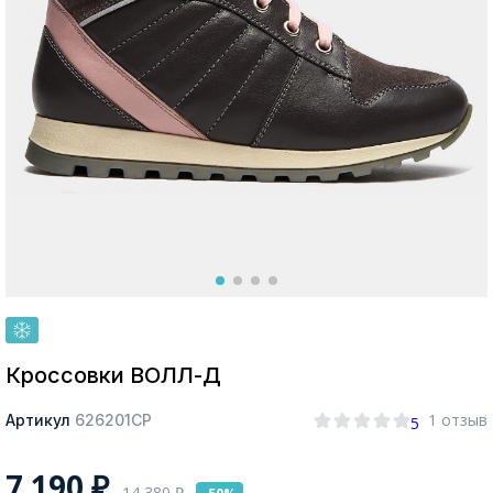
Москва
Да, все верно
Изменить город
О компании
Покупателям
Кроссовки ВОЛЛ-Д
1 отзыв
Артикул
626201СР
5
7 190
₽
14 380
₽