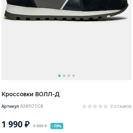
Москва
Да, все верно
Изменить город
О компании
Покупателям
Кроссовки ВОЛЛ-Д
0 отзывов
Артикул
626117ТС8
1 990
₽
9 880
₽
-79%