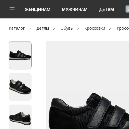
!
ЖЕНЩИНАМ
МУЖЧИНАМ
ДЕТЯМ
Каталог
Детям
Обувь
Кроссовки
Кросс
Новинки
Да, все верно
Изменить город
Женщинам
Мужчинам
Детям
Капсула
Аутлет
Акции / Новости
Адреса магазинов