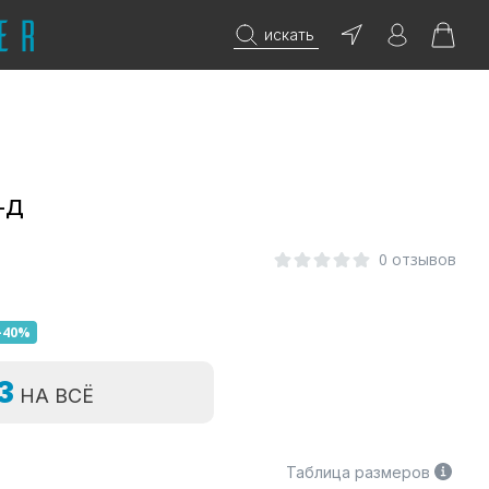
искать
-Д
0 отзывов
-40%
=3
НА ВСЁ
Таблица размеров