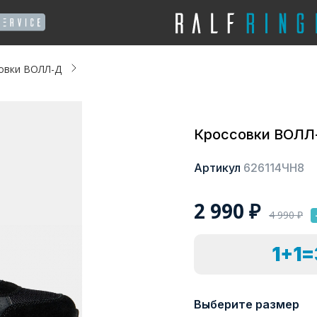
овки ВОЛЛ-Д
Кроссовки ВОЛЛ
Артикул
626114ЧН8
2 990
₽
4 990
₽
1+1
Выберите размер