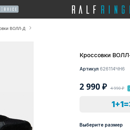
овки ВОЛЛ-Д
Кроссовки ВОЛЛ
Артикул
626114ЧН6
2 990
₽
4 990
₽
1+1
Выберите размер