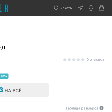
искать
-Д
0 отзывов
-40%
=3
НА ВСЁ
Таблица размеров