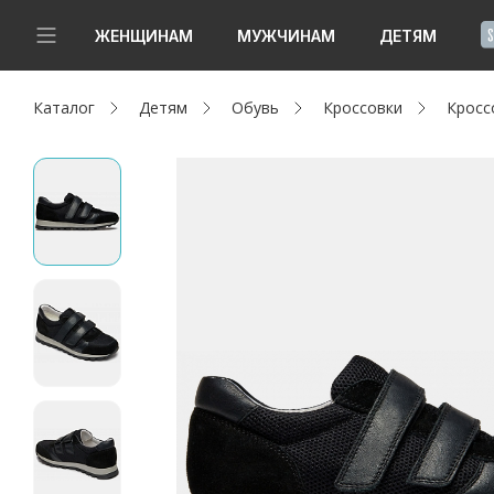
!
ЖЕНЩИНАМ
МУЖЧИНАМ
ДЕТЯМ
Каталог
Детям
Обувь
Кроссовки
Кросс
Новинки
Да, все верно
Изменить город
Женщинам
Мужчинам
Детям
Капсула
Аутлет
Акции / Новости
Адреса магазинов