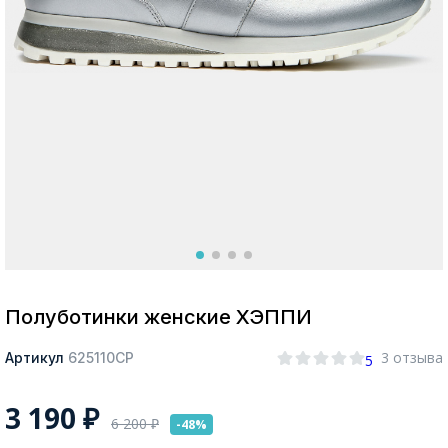
Москва
Да, все верно
Изменить город
О компании
Покупателям
Полуботинки женские ХЭППИ
3 отзыва
Артикул
625110СР
5
3 190
₽
6 200
₽
-48%