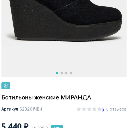
Москва
Да, все верно
Изменить город
О компании
Покупателям
Ботильоны женские МИРАНДА
0 отзывов
Артикул
623201ЧВЧ
0
5 440
₽
10 890
₽