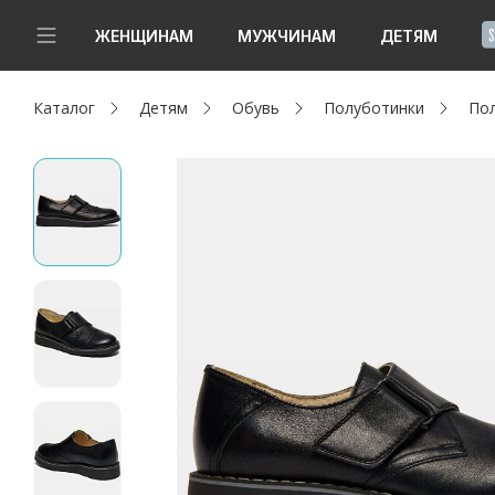
!
ЖЕНЩИНАМ
МУЖЧИНАМ
ДЕТЯМ
Каталог
Детям
Обувь
Полуботинки
По
Новинки
Да, все верно
Изменить город
Женщинам
Мужчинам
Детям
Капсула
Аутлет
Акции / Новости
Адреса магазинов