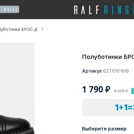
луботинки БРОС-Д
Полуботинки БР
Артикул
621106ЧН6
1 790
₽
4 990
₽
1+1
Выберите размер