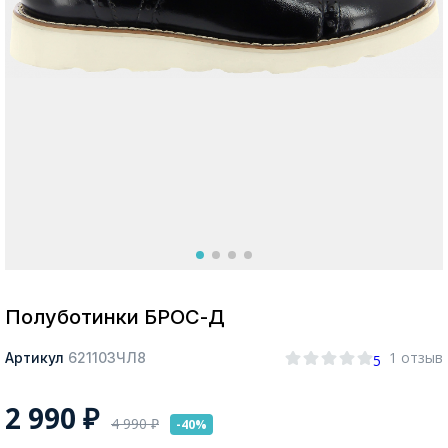
Москва
Да, все верно
Изменить город
О компании
Покупателям
Полуботинки БРОС-Д
1 отзыв
Артикул
621103ЧЛ8
5
2 990
₽
4 990
₽
-40%