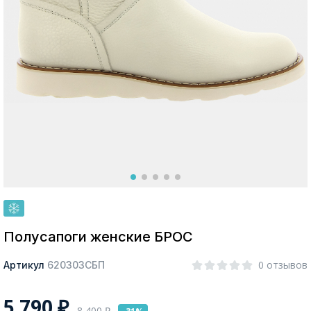
Москва
Да, все верно
Изменить город
О компании
Покупателям
Полусапоги женские БРОС
0 отзывов
Артикул
620303СБП
5 790
₽
8 400
₽