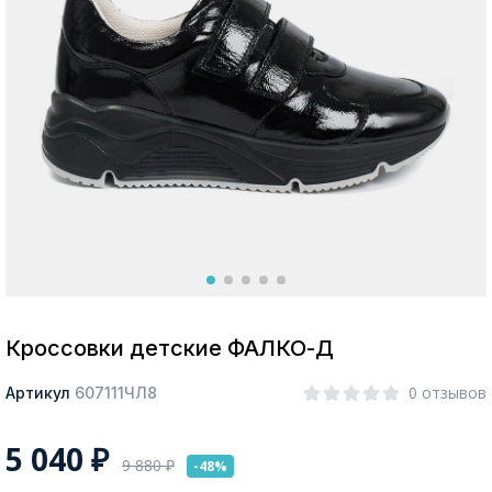
Москва
Да, все верно
Изменить город
О компании
Покупателям
Кроссовки детские ФАЛКО-Д
0 отзывов
Артикул
607111ЧЛ8
5 040
₽
9 880
₽
-48%