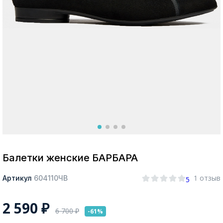
Москва
Да, все верно
Изменить город
О компании
Покупателям
Балетки женские БАРБАРА
1 отзыв
Артикул
604110ЧВ
5
2 590
₽
6 700
₽
-61%