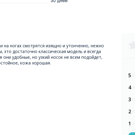
30 дней
и на ногах смотрятся изящно и утонченно, нежно
м, это достаточно классическая модель и всегда
я они удобные, но узкий носок не всем подойдет,
остойное, кожа хорошая.
5
4
3
2
1