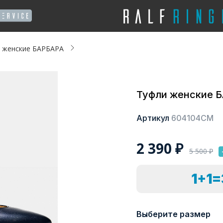
 женские БАРБАРА
Туфли женские 
Артикул
604104СМ
2 390
₽
5 500
₽
1+1
Выберите размер