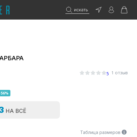
искать
БАРБАРА
1 отзыв
5
-56%
=3
НА ВСЁ
Таблица размеров