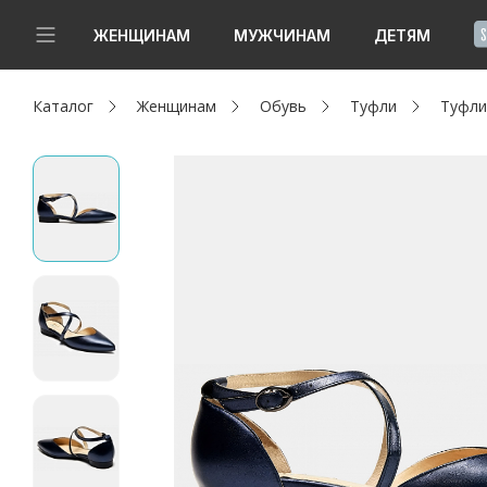
!
ЖЕНЩИНАМ
МУЖЧИНАМ
ДЕТЯМ
Каталог
Женщинам
Обувь
Туфли
Туфли
Новинки
Да, все верно
Изменить город
Женщинам
Мужчинам
Детям
Капсула
Аутлет
Акции / Новости
Адреса магазинов