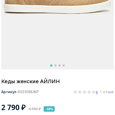
Москва
Да, все верно
Изменить город
О компании
Покупателям
Кеды женские АЙЛИН
1 отзыв
Артикул
603108БЖР
5
2 790
₽
4 500
₽
-38%