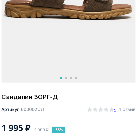
Москва
Да, все верно
Изменить город
О компании
Покупателям
Сандалии ЗОРГ-Д
1 отзыв
Артикул
600002ОЛ
5
1 995
₽
4 500
₽
-55%