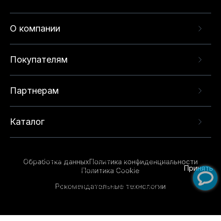
О компании
Покупателям
Партнерам
Каталог
Данный веб-сайт использует cookie-файлы и
рекомендательные технологии в целях
предоставления вам лучшего пользовательского
опыта на нашем сайте. Продолжая использовать
Обработка данных
Политика конфиденциальности
данный сайт, вы соглашаетесь с использованием
Принять
Политика Cookie
нами
cookie-файлов
и рекомендательных
Рекомендательные технологии
технологий. Для получения дополнительной
информации см.
Условия предоставления
рекомендательных технологий
.