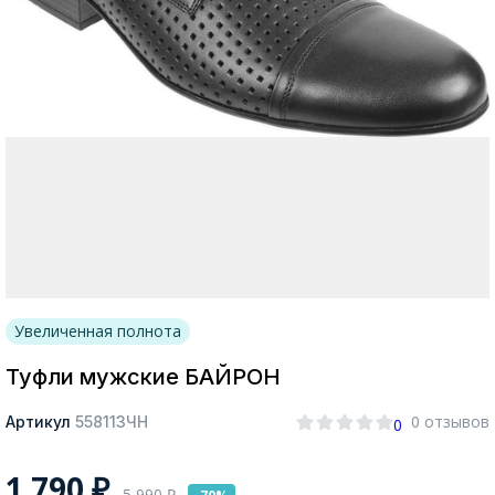
Москва
Да, все верно
Изменить город
О компании
Увеличенная полнота
Покупателям
Туфли мужские БАЙРОН
0 отзывов
Артикул
558113ЧН
0
1 790
₽
5 990
₽