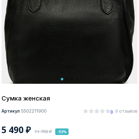
Москва
Да, все верно
Изменить город
О компании
Покупателям
Сумка женская
0 отзывов
Артикул
5502211900
0
5 490
₽
11 790
₽
-53%