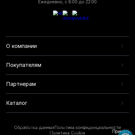
Ежедневно, с 8:00 до 22:00
О компании
Покупателям
Партнерам
Каталог
Данный веб-сайт использует cookie-файлы и
рекомендательные технологии в целях
предоставления вам лучшего пользовательского
опыта на нашем сайте. Продолжая использовать
Обработка данных
Политика конфиденциальности
данный сайт, вы соглашаетесь с использованием
Принять
Политика Cookie