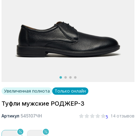
Москва
Да, все верно
Изменить город
О компании
Увеличенная полнота
Только онлайн
Покупателям
Туфли мужские РОДЖЕР-3
14 отзывов
Артикул
545107ЧН
5