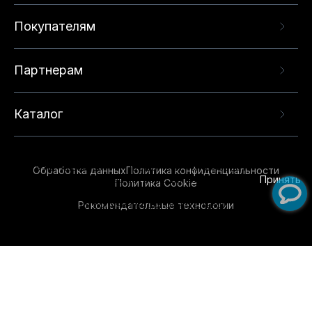
Покупателям
Партнерам
Каталог
Данный веб-сайт использует cookie-файлы и
рекомендательные технологии в целях
предоставления вам лучшего пользовательского
опыта на нашем сайте. Продолжая использовать
Обработка данных
Политика конфиденциальности
данный сайт, вы соглашаетесь с использованием
Принять
Политика Cookie
нами
cookie-файлов
и рекомендательных
Рекомендательные технологии
технологий. Для получения дополнительной
информации см.
Условия предоставления
рекомендательных технологий
.
Обувь для всей семьи!