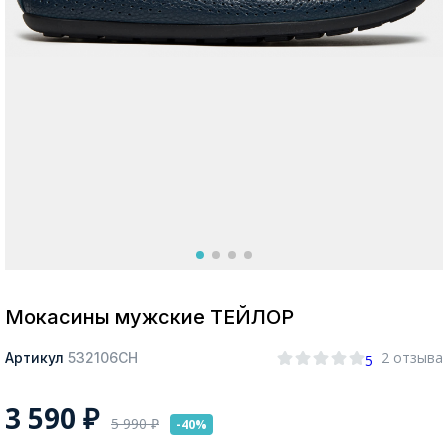
Москва
Да, все верно
Изменить город
О компании
Покупателям
Мокасины мужские ТЕЙЛОР
2 отзыва
Артикул
532106СН
5
3 590
₽
5 990
₽
-40%