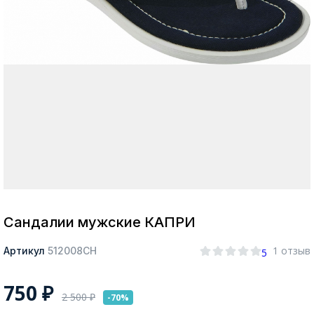
Москва
Да, все верно
Изменить город
О компании
Покупателям
Сандалии мужские КАПРИ
1 отзыв
Артикул
512008СН
5
750
₽
2 500
₽
-70%