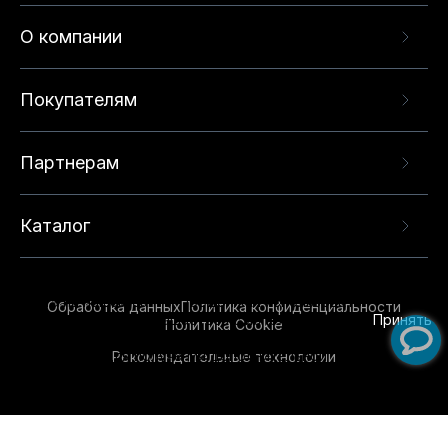
О компании
Покупателям
Партнерам
Каталог
Данный веб-сайт использует cookie-файлы и
рекомендательные технологии в целях
предоставления вам лучшего пользовательского
опыта на нашем сайте. Продолжая использовать
Обработка данных
Политика конфиденциальности
данный сайт, вы соглашаетесь с использованием
Принять
Политика Cookie
нами
cookie-файлов
и рекомендательных
Рекомендательные технологии
технологий. Для получения дополнительной
информации см.
Условия предоставления
рекомендательных технологий
.