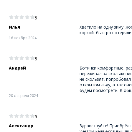
5
Илья
Хватило на одну зиму ,но
коркой быстро потеряли
16 ноября 2024
5
Андрей
Ботинки комфортные, раз
переживал за скольжение
не скользят, попробовал
открытом льду, а так оч
будем посмотреть. В обще
20 февраля 2024
5
Александр
Здравствуйте! Приобрёл 
учётом кешбэков вышли п