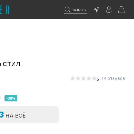
искать
е СТИЛ
14 отзывов
5
₽
-30%
=3
НА ВСЁ