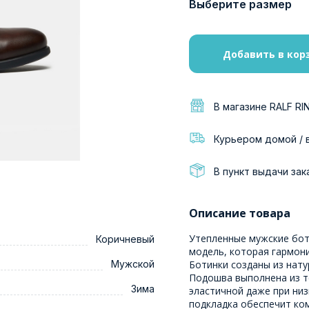
Выберите размер
Добавить в кор
В магазине RALF RI
Курьером домой / 
В пункт выдачи зак
Описание товара
Утепленные мужские бот
Коричневый
модель, которая гармон
Мужской
Ботинки созданы из нат
Подошва выполнена из т
Зима
эластичной даже при низ
подкладка обеспечит ко