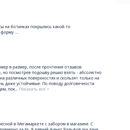
сы на ботинках покрылись какой-то
 форму ….
мер в размер, после прочтения отзывов
, но посмотрев подошву решил взять - абсолютно
 на различных поверхностях и скользят только на
ень даже устойчивые. По поводу долговечности
м, пок...
Показать все >
весной в Мегамаркете с забором в магазине. С
римерно за 6к. Я давний фанат Ральфов (на даче