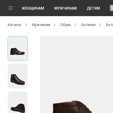
!
ЖЕНЩИНАМ
МУЖЧИНАМ
ДЕТЯМ
Каталог
Мужчинам
Обувь
Ботинки
Бот
Новинки
Да, все верно
Изменить город
Женщинам
Мужчинам
Детям
Капсула
Аутлет
Акции / Новости
Адреса магазинов