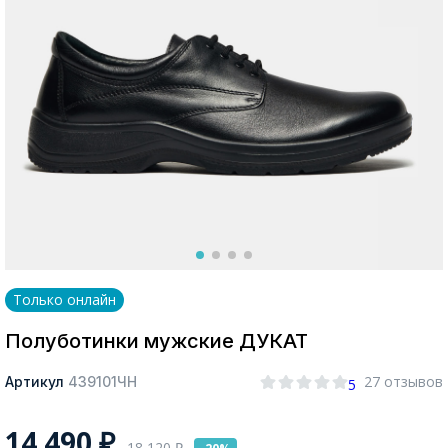
Москва
Да, все верно
Изменить город
О компании
Только онлайн
Покупателям
Полуботинки мужские ДУКАТ
27 отзывов
Артикул
439101ЧН
5
14 490
₽
18 120
₽