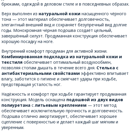
брюками, одеждой в деловом стиле и в повседневных образах.
Верх выполнен из
натуральной кожи
насыщенного чёрного
тона — этот материал обеспечивает долговечность,
элегантный внешний вид и сохраняет безупречный вид долгие
годы. Монохромная чёрная подошва создаёт цельный,
завершённый силуэт. Продуманная конструкция обеспечивает
хорошую посадку на ноге.
Внутренний комфорт продуман для активной жизни.
Комбинированная подкладка из натуральной кожи и
текстиля
обеспечивает оптимальный воздухообмен,
позволяя стопам дышать в течение всего дня.
Стелька с
антибактериальными свойствами
эффективно впитывает
влагу, заботится о гигиене и смягчает удары при ходьбе,
предотвращая усталость ног.
Надёжность и комфорт при ходьбе гарантирует продуманная
конструкция. Модель оснащена
подошвой из двух видов
полиуретана
с
литьевым креплением
— этот метод
обеспечивает исключительную прочность и долговечность.
Подошва отлично амортизирует, обеспечивает хорошее
сцепление с поверхностью и делает каждый шаг мягким и
уверенным.