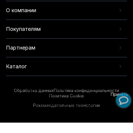
О компании
Покупателям
Партнерам
Каталог
Данный веб-сайт использует cookie-файлы и
рекомендательные технологии в целях
предоставления вам лучшего пользовательского
опыта на нашем сайте. Продолжая использовать
Обработка данных
Политика конфиденциальности
данный сайт, вы соглашаетесь с использованием
Принять
Политика Cookie
нами
cookie-файлов
и рекомендательных
Рекомендательные технологии
технологий. Для получения дополнительной
информации см.
Условия предоставления
рекомендательных технологий
.