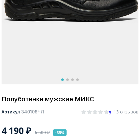
Москва
Да, все верно
Изменить город
О компании
Покупателям
Полуботинки мужские МИКС
13 отзывов
Артикул
340108ЧЛ
5
4 190
₽
6 500
₽
-35%