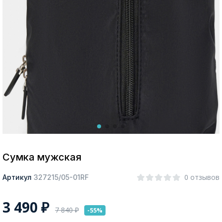
Москва
Да, все верно
Изменить город
О компании
Покупателям
Сумка мужская
0 отзывов
Артикул
327215/05-01RF
3 490
₽
7 840
₽
-55%