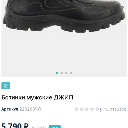
Москва
Да, все верно
Изменить город
О компании
Покупателям
Ботинки мужские ДЖИП
16 отзывов
Артикул
220203ЧЛ
5
5 790
₽
8 400
₽