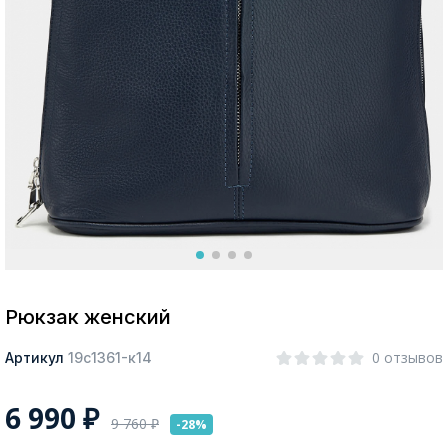
Москва
Да, все верно
Изменить город
О компании
Покупателям
Рюкзак женский
0 отзывов
Артикул
19с1361-к14
6 990
₽
9 760
₽
-28%