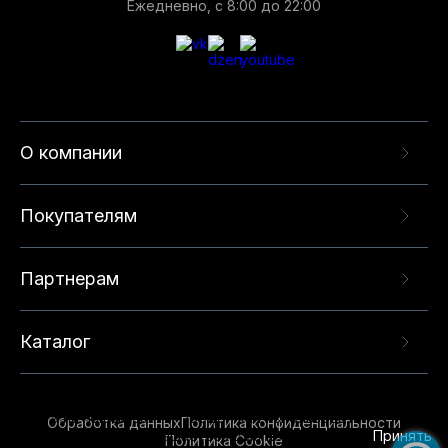
Ежедневно, с 8:00 до 22:00
О компании
Покупателям
Партнерам
Каталог
Данный веб-сайт использует cookie-файлы и
рекомендательные технологии в целях
предоставления вам лучшего пользовательского
опыта на нашем сайте. Продолжая использовать
Обработка данных
Политика конфиденциальности
данный сайт, вы соглашаетесь с использованием
Принять
Политика Cookie