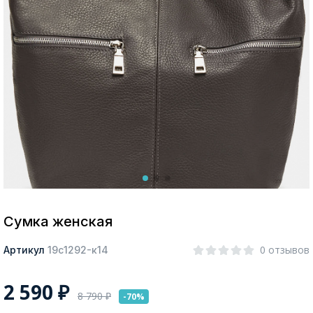
Москва
Да, все верно
Изменить город
О компании
Покупателям
Сумка женская
0 отзывов
Артикул
19с1292-к14
2 590
₽
8 790
₽
-70%