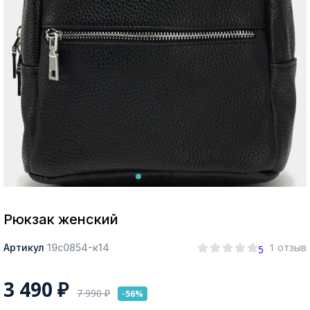
Москва
Да, все верно
Изменить город
О компании
Покупателям
Рюкзак женский
1 отзыв
Артикул
19с0854-к14
5
3 490
₽
7 990
₽
-56%