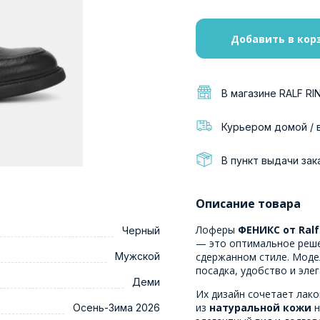
Добавить в кор
В магазине RALF RI
Курьером домой / 
В пункт выдачи зак
Описание товара
Лоферы
ФЕНИКС от Ralf
Черный
— это оптимальное реше
Мужской
сдержанном стиле. Моде
посадка, удобство и эле
Деми
Их дизайн сочетает лак
из
натуральной кожи
н
Осень-Зима 2026