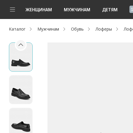
!
ЖЕНЩИНАМ
МУЖЧИНАМ
ДЕТЯМ
Каталог
Мужчинам
Обувь
Лоферы
Лоф
Новинки
Да, все верно
Изменить город
Женщинам
Мужчинам
Детям
Капсула
Аутлет
Акции / Новости
Адреса магазинов