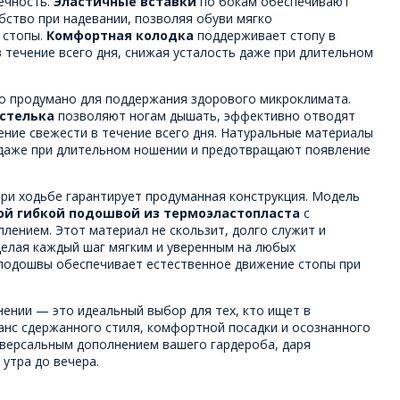
ечность.
Эластичные вставки
по бокам обеспечивают
бство при надевании, позволяя обуви мягко
 стопы.
Комфортная колодка
поддерживает стопу в
 течение всего дня, снижая усталость даже при длительном
о продумано для поддержания здорового микроклимата.
 стелька
позволяют ногам дышать, эффективно отводят
ение свежести в течение всего дня. Натуральные материалы
даже при длительном ношении и предотвращают появление
ри ходьбе гарантирует продуманная конструкция. Модель
ой гибкой подошвой из термоэластопласта
с
лением. Этот материал не скользит, долго служит и
делая каждый шаг мягким и уверенным на любых
 подошвы обеспечивает естественное движение стопы при
ении — это идеальный выбор для тех, кто ищет в
анс сдержанного стиля, комфортной посадки и осознанного
иверсальным дополнением вашего гардероба, даря
утра до вечера.