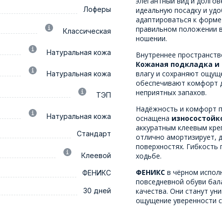
элегантный вид и долгов
Лоферы
идеальную посадку и удо
адаптироваться к форме
правильном положении в
Классическая
ношении.
Натуральная кожа
Внутреннее пространств
Кожаная подкладка и
влагу и сохраняют ощущ
Натуральная кожа
обеспечивают комфорт 
неприятных запахов.
ТЭП
Надёжность и комфорт п
Натуральная кожа
оснащена
износостойк
аккуратным клеевым креп
Стандарт
отлично амортизирует, 
поверхностях. Гибкость
Клеевой
ходьбе.
ФЕНИКС
в чёрном исполн
ФЕНИКС
повседневной обуви бал
30 дней
качества. Они станут ун
ощущение уверенности с 