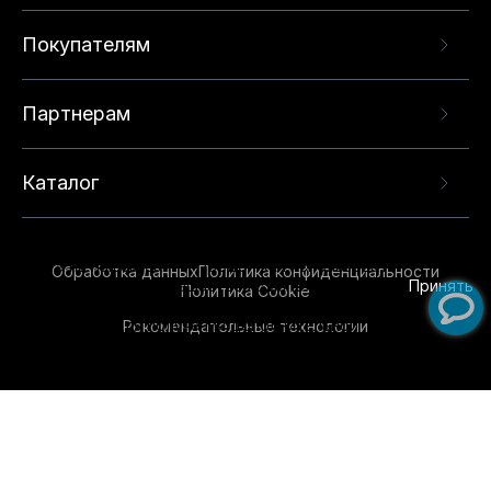
Покупателям
Партнерам
Каталог
Данный веб-сайт использует cookie-файлы и
рекомендательные технологии в целях
предоставления вам лучшего пользовательского
опыта на нашем сайте. Продолжая использовать
Обработка данных
Политика конфиденциальности
данный сайт, вы соглашаетесь с использованием
Принять
Политика Cookie
нами
cookie-файлов
и рекомендательных
Рекомендательные технологии
технологий. Для получения дополнительной
информации см.
Условия предоставления
рекомендательных технологий
.
Обувь для всей семьи!