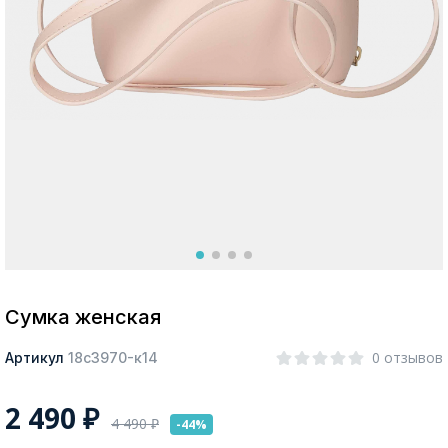
Москва
Да, все верно
Изменить город
О компании
Покупателям
Сумка женская
0 отзывов
Артикул
18с3970-к14
2 490
₽
4 490
₽
-44%