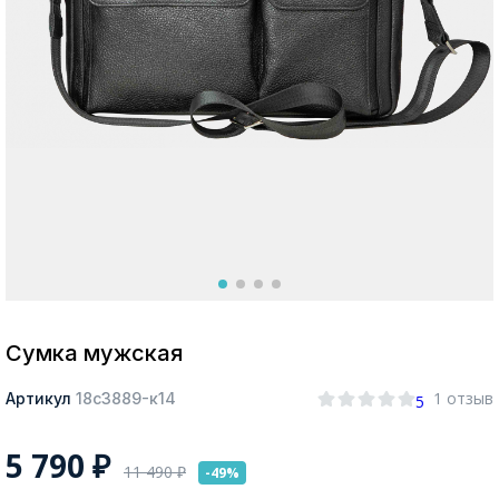
Москва
Да, все верно
Изменить город
О компании
Покупателям
Сумка мужская
1 отзыв
Артикул
18с3889-к14
5
5 790
₽
11 490
₽
-49%