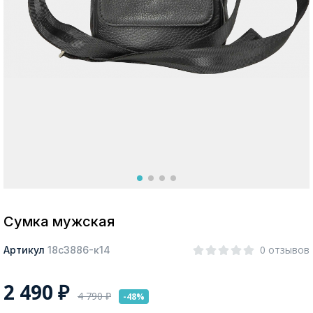
Москва
Да, все верно
Изменить город
О компании
Покупателям
Сумка мужская
0 отзывов
Артикул
18с3886-к14
2 490
₽
4 790
₽
-48%