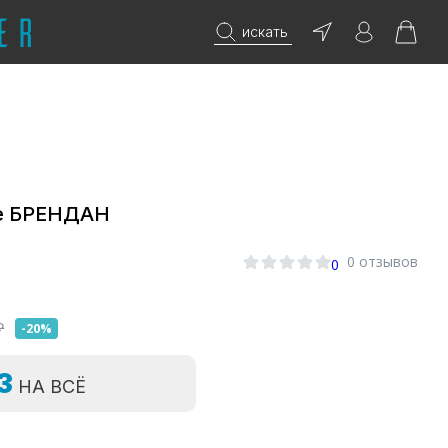
искать
е БРЕНДАН
0 отзывов
0
₽
-20%
=3
НА ВСЁ