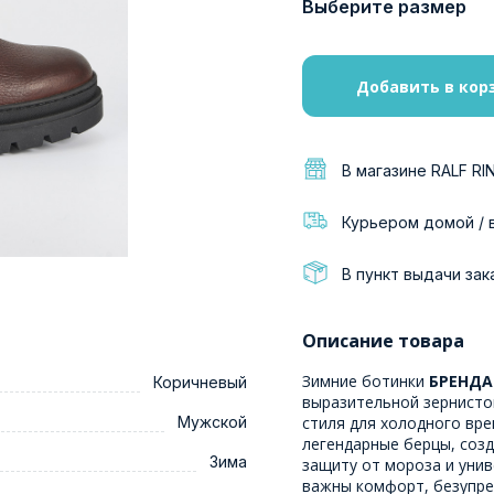
Выберите размер
Добавить в кор
В магазине RALF RI
Курьером домой / 
В пункт выдачи зак
Описание товара
Зимние ботинки
БРЕНДАН
Коричневый
выразительной зернисто
Мужской
стиля для холодного вр
легендарные берцы, созд
Зима
защиту от мороза и унив
важны комфорт, безупре