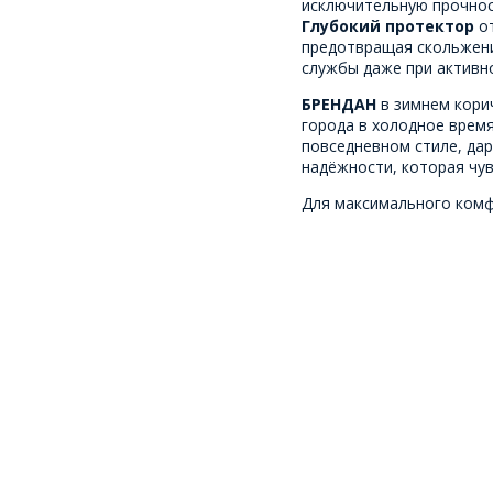
исключительную прочност
Глубокий протектор
от
предотвращая скольжение
службы даже при активно
БРЕНДАН
в зимнем кори
города в холодное время
повседневном стиле, да
надёжности, которая чув
Для максимального ком