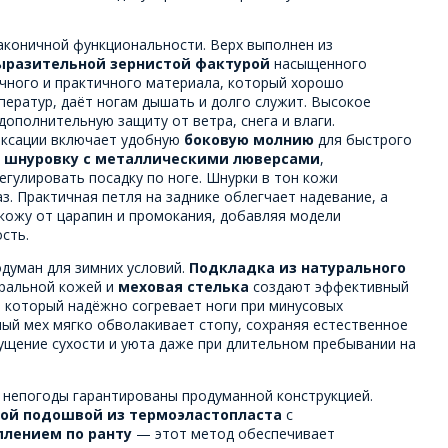
лаконичной функциональности. Верх выполнен из
выразительной зернистой фактурой
насыщенного
чного и практичного материала, который хорошо
ператур, даёт ногам дышать и долго служит. Высокое
ополнительную защиту от ветра, снега и влаги.
иксации включает удобную
боковую молнию
для быстрого
ю
шнуровку с металлическими люверсами
,
гулировать посадку по ноге. Шнурки в тон кожи
. Практичная петля на заднике облегчает надевание, а
кожу от царапин и промокания, добавляя модели
сть.
думан для зимних условий.
Подкладка из натурального
уральной кожей и
меховая стелька
создают эффективный
 который надёжно согревает ноги при минусовых
ый мех мягко обволакивает стопу, сохраняя естественное
ущение сухости и уюта даже при длительном пребывании на
 непогоды гарантированы продуманной конструкцией.
той подошвой из термоэластопласта
с
лением по ранту
— этот метод обеспечивает