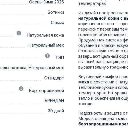
Осень-Зима 2026
температурах.
Ботинки
Их дизайн построен на 
натуральной кожи с 
Classic
коричневого тона — про
переносит перепады тем
голенище обеспечивает д
Натуральная кожа
Продуманная система ф
Натуральный мех
обувания и классическу
позволяющую точно отре
завершают цельный образ
ТЭП
высокий рант защищает 
выразительную графично
ральная кожа, Натуральный мех
Внутренний комфорт про
Стандарт
меха
в сочетании с нат
теплоизолирующий слой,
Бортопрошивной
температурах. Натуральн
тепло и обеспечивая ощ
БРЕНДАН
холоде.
30 дней
Надёжность и защита от
Модель оснащена
толс
бортопрошивным креп