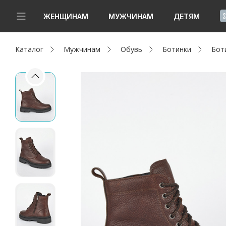
!
ЖЕНЩИНАМ
МУЖЧИНАМ
ДЕТЯМ
Каталог
Мужчинам
Обувь
Ботинки
Бот
Новинки
Да, все верно
Изменить город
Женщинам
Мужчинам
Детям
Капсула
Аутлет
Акции / Новости
Адреса магазинов