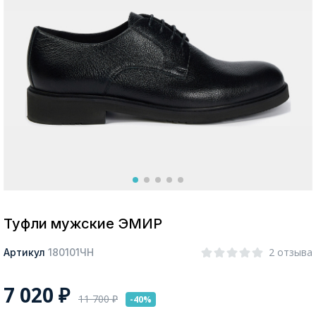
Москва
Да, все верно
Изменить город
О компании
Покупателям
Туфли мужские ЭМИР
2 отзыва
Артикул
180101ЧН
7 020
₽
11 700
₽
-40%