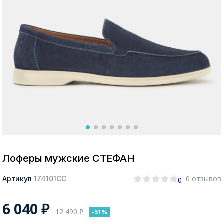
Москва
Да, все верно
Изменить город
О компании
Покупателям
Лоферы мужские СТЕФАН
0 отзывов
Артикул
174101СС
0
6 040
₽
12 490
₽
-51%