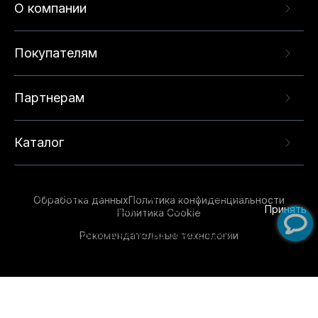
О компании
Покупателям
Партнерам
Каталог
Данный веб-сайт использует cookie-файлы и
рекомендательные технологии в целях
предоставления вам лучшего пользовательского
опыта на нашем сайте. Продолжая использовать
Обработка данных
Политика конфиденциальности
данный сайт, вы соглашаетесь с использованием
Принять
Политика Cookie
нами
cookie-файлов
и рекомендательных
Рекомендательные технологии
технологий. Для получения дополнительной
информации см.
Условия предоставления
рекомендательных технологий
.