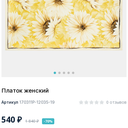
Москва
Да, все верно
Изменить город
О компании
Покупателям
Платок женский
0 отзывов
Артикул
170311P-12035-19
540
₽
1 840
₽
-70%