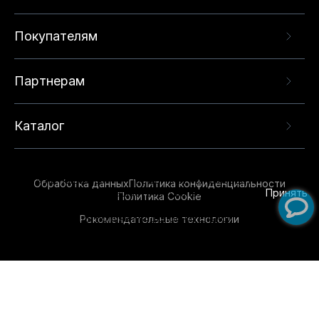
Покупателям
Партнерам
Каталог
Данный веб-сайт использует cookie-файлы и
рекомендательные технологии в целях
предоставления вам лучшего пользовательского
опыта на нашем сайте. Продолжая использовать
Обработка данных
Политика конфиденциальности
данный сайт, вы соглашаетесь с использованием
Принять
Политика Cookie
нами
cookie-файлов
и рекомендательных
Рекомендательные технологии
технологий. Для получения дополнительной
информации см.
Условия предоставления
рекомендательных технологий
.