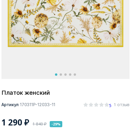
Москва
Да, все верно
Изменить город
О компании
Покупателям
Платок женский
1 отзыв
Артикул
170311P-12033-11
5
1 290
₽
1 840
₽
-29%